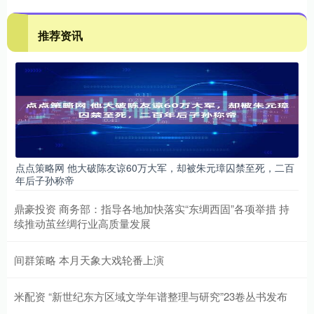
推荐资讯
点点策略网 他大破陈友谅60万大军，却被朱元璋囚禁至死，二百
年后子孙称帝
鼎豪投资 商务部：指导各地加快落实“东绸西固”各项举措 持
续推动茧丝绸行业高质量发展
间群策略 本月天象大戏轮番上演
米配资 “新世纪东方区域文学年谱整理与研究”23卷丛书发布