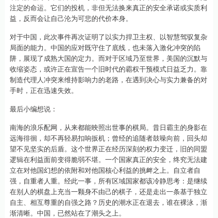
注定的命运。它们的投机，非但无法换来真正的安全承诺或实质利
益，反而会让自己沦为可悲的代价本身。
对于中国，此次事件再次证明了以实力捍卫主权、以智慧驾驭复杂
局面的能力。中国的应对既守住了底线，也未落入激化冲突的陷
阱，展现了成熟大国的定力。而对于区域乃至世界，美国的沉默与
收缩姿态，或许正在宣告一个旧时代的霸权干预模式日益乏力。靠
制造代理人冲突来维持影响力的老路，在遇到决心与实力兼备的对
手时，正在迅速失效。
最后小编想说：
南海的浪乐配网，从来都能映照出世事的棋局。昔日霸主的身影在
远海徘徊，却不再轻易扣响扳机；曾经的追随者鼓噪向前，回头却
望不见坚实的后盾。这个世界正在经历深刻的权力变迁，旧的同盟
逻辑在利益面前变得脆弱不堪。一个国家真正的安全，终究无法建
立在对他国幻想的依附和对他国核心利益的挑衅之上。自立者自
强，自重者人重。经此一事，所有区域国家都该冷静思考：是继续
在别人的棋盘上充当一颗身不由己的棋子，还是走出一条基于独立
自主、相互尊重的自强之路？历史的潮水正在退去，谁在裸泳，渐
渐清晰。中国，已然站在了潮头之上。