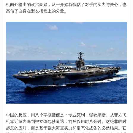
机向外输出的政治豪赌，从一开始就低估了对手的实力与决心，也
高估了自身在盟友棋盘上的分量。
中国的反应，用八个字概括便是：专业克制，强硬果断。从菲方飞
机靠近黄岩岛到被立体包抄逼退，前后仅用时八分钟。这绝非临时
起意的应对，而是基于强大海空实力和常态化战备的必然结果。它