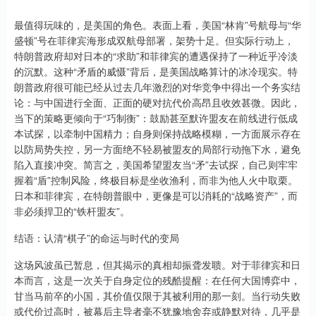
最值得玩味的，是美国的角色。表面上看，美国“林肯”号航母与“华
盛顿”号在菲律宾海形成双航母部署，架势十足。但实际行动上，
特朗普政府却对日本的“求助”和菲律宾的遭遇保持了一种近乎冷淡
的沉默。这种“矛盾的威慑”背后，是美国战略算计的冰冷现实。特
朗普政府很可能已经从过去几年激烈的对华竞争中得出一个务实结
论：与中国进行全面、正面的硬对抗代价高昂且收效甚微。因此，
当下的策略更倾向于“巧制衡”：鼓励甚至默许盟友在前线进行低成
本试探，以牵制中国精力；自身则保持战略模糊，一方面展示存在
以防局势失控，另一方面绝不轻易被盟友的局部行动拖下水，避免
陷入直接冲突。简言之，美国希望盟友当“矛”去试探，自己则牢牢
握着“盾”控制风险，终极目标是坐收渔利，而非为他人火中取栗。
日本和菲律宾，在特朗普眼中，更像是可以消耗的“战略资产”，而
非必须捍卫的“铁杆盟友”。
结语：认清“棋子”的命运与时代的变局
这场风波虽已暂息，但其揭示的真相却振聋发聩。对于菲律宾和日
本而言，这是一次关于自身定位的残酷提醒：在任何大国博弈中，
甘当马前卒的小国，其价值仅限于其被利用的那一刻。当行动失败
或代价过高时，被幕后主导者毫不犹豫地舍弃或静默对待，几乎是