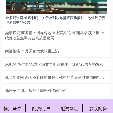
金股配资网 仙琚制药：关于收到炔雌醇环丙孕酮片一致性评价受
理通知书的公告
鼎豪投资 商务部：指导各地加快落实“东绸西固”各项举措 持
续推动茧丝绸行业高质量发展
间群策略 本月天象大戏轮番上演
米配资 “新世纪东方区域文学年谱整理与研究”23卷丛书发布
赢金配资网 杀人不眨眼的白起，残忍的背后是对秦国的忠心
钱坛子 兰溪：酸汤牛肉里煮沸的乡愁
恒汇证券
配资门户
配资网址
炒股配资