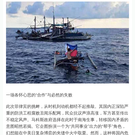
一场各怀心思的“合作”与必然的失败
此次菲律宾的挑衅，从时机到动机都经不起推敲。其国内正深陷严
重的防洪工程腐败丑闻乐配网，民众抗议声浪高涨，军方甚至传出
不稳定风声。马科斯政府选择在此时于南海生事，转移国内矛盾的
意图昭然若揭。它企图扮演一个为“共同事业”出力的“帮手”角色，
幻想能在中美日复杂博弈的夹缝中火中取栗。然而，这种将国内危