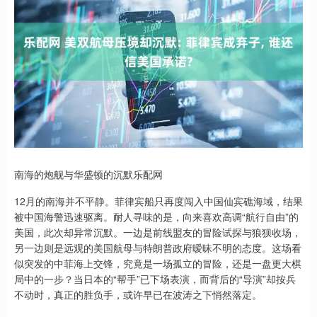
南海的炮舰与华盛顿的沉默乐配网
12月的南海并不平静。菲律宾船只再度闯入中国仙宾礁海域，结果
被中国海警迅速驱离。耐人寻味的是，向来喜欢高调“航行自由”的
美国，此次却异常沉默。一边是前线盟友的冒险试探与狼狈收场，
另一边则是远观的美国航母与特朗普政府暧昧不明的态度。这场看
似突发的中菲海上交锋，究竟是一场孤立的冒险，还是一盘更大棋
局中的一步？当日本的“帮手”已下场表演，而背后的“导演”却按兵
不动时，真正的胜负手，或许早已在波涛之下悄然落定。