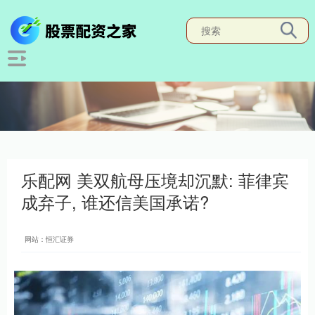
乐配网 美双航母压境却沉默: 菲律宾
成弃子, 谁还信美国承诺?
网站：恒汇证券