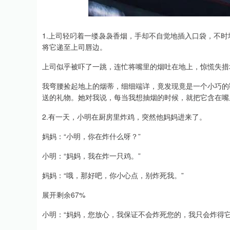
上证指数
3940.04
.40
2.13%
39.68
1.
1.上司轻叼着一缕袅袅香烟，手却不自觉地插入口袋，不
将它递至上司唇边。
上司似乎被吓了一跳，连忙将嘴里的烟吐在地上，惊慌失措
我弯腰捡起地上的烟蒂，细细端详，竟发现竟是一个小巧的
送的礼物。她对我说，每当我想抽烟的时候，就把它含在嘴
2.有一天，小明在厨房里炸鸡，突然他妈妈进来了。
妈妈：“小明，你在炸什么呀？”
小明：“妈妈，我在炸一只鸡。”
妈妈：“哦，那好吧，你小心点，别炸死我。”
展开剩余67%
小明：“妈妈，您放心，我保证不会炸死您的，我只会炸得它