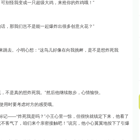
，可别怪我变成一只超级大鸡，来抢你的炸鸡哦！”
的话，那我们岂不是能一起爆炸出很多创意火花？”
来跳去。小明心想：“这鸟儿好像在向我挑衅，是不是想炸死我
玩，不是真的想炸死我。”然后他继续散步，心情愉快。
使用时要考虑对方的感受哦。
标记——“炸死我是吗？”小王心里一惊，但很快就镇定下来，他看了
就不客气了，咱们来个亲密接触吧！”说完，他小心翼翼地按下了引爆