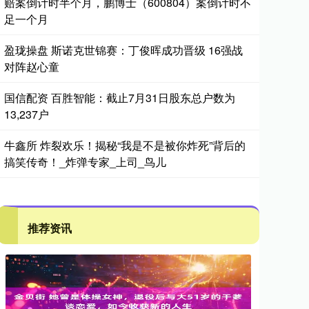
赔案倒计时半个月，鹏博士（600804）案倒计时不
足一个月
盈珑操盘 斯诺克世锦赛：丁俊晖成功晋级 16强战
对阵赵心童
国信配资 百胜智能：截止7月31日股东总户数为
13,237户
牛鑫所 炸裂欢乐！揭秘“我是不是被你炸死”背后的
搞笑传奇！_炸弹专家_上司_鸟儿
推荐资讯