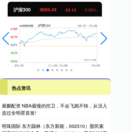
沪深300
4694.44
北
43.13
0.93%
热点资讯
展鵬配资 NBA最慢的控卫，不会飞跑不快，从没入
选过全明星首发!
明珠国际 东方园林（东方新能，002310）股民索