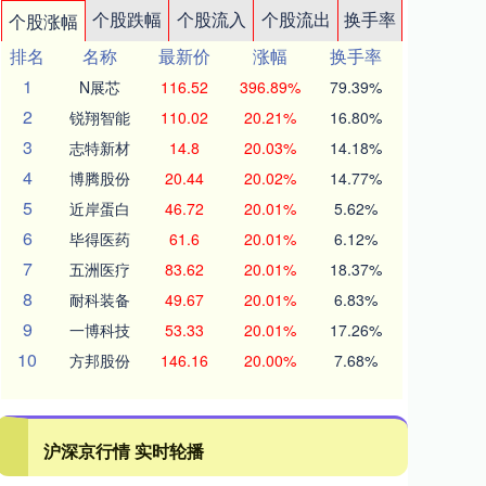
个股跌幅
个股流入
个股流出
换手率
个股涨幅
排名
名称
最新价
涨幅
换手率
1
N展芯
116.52
396.89%
79.39%
2
锐翔智能
110.02
20.21%
16.80%
3
志特新材
14.8
20.03%
14.18%
4
博腾股份
20.44
20.02%
14.77%
5
近岸蛋白
46.72
20.01%
5.62%
6
毕得医药
61.6
20.01%
6.12%
7
五洲医疗
83.62
20.01%
18.37%
8
耐科装备
49.67
20.01%
6.83%
9
一博科技
53.33
20.01%
17.26%
10
方邦股份
146.16
20.00%
7.68%
沪深京行情 实时轮播