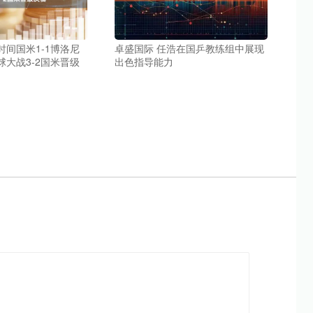
时间国米1-1博洛尼
卓盛国际 任浩在国乒教练组中展现
球大战3-2国米晋级
出色指导能力