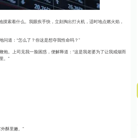
深证成指
14311.01
02%
200.89
1.42%
时地摸索着什么。我眼疾手快，立刻掏出打火机，适时地点燃火焰，
地问道：“怎么了？你这是想夺我性命吗？”
鞭炮。上司见我一脸困惑，便解释道：“这是我老婆为了让我戒烟而
里。”
外酥里嫩。”