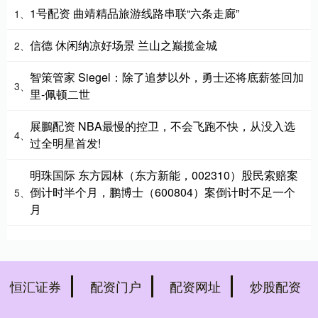
1号配资 曲靖精品旅游线路串联“六条走廊”
1、
信德 休闲纳凉好场景 兰山之巅揽金城
2、
智策管家 Siegel：除了追梦以外，勇士还将底薪签回加
3、
里-佩顿二世
展鵬配资 NBA最慢的控卫，不会飞跑不快，从没入选
4、
过全明星首发!
明珠国际 东方园林（东方新能，002310）股民索赔案
倒计时半个月，鹏博士（600804）案倒计时不足一个
5、
月
恒汇证券
配资门户
配资网址
炒股配资