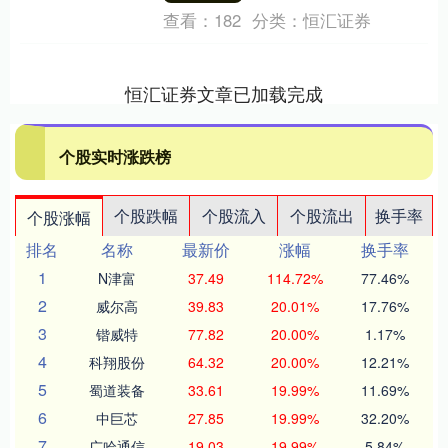
查看：
182
分类：
恒汇证券
恒汇证券文章已加载完成
个股实时涨跌榜
个股跌幅
个股流入
个股流出
换手率
个股涨幅
排名
名称
最新价
涨幅
换手率
1
N津富
37.49
114.72%
77.46%
2
威尔高
39.83
20.01%
17.76%
3
锴威特
77.82
20.00%
1.17%
4
科翔股份
64.32
20.00%
12.21%
5
蜀道装备
33.61
19.99%
11.69%
6
中巨芯
27.85
19.99%
32.20%
7
广哈通信
19.03
19.99%
5.84%