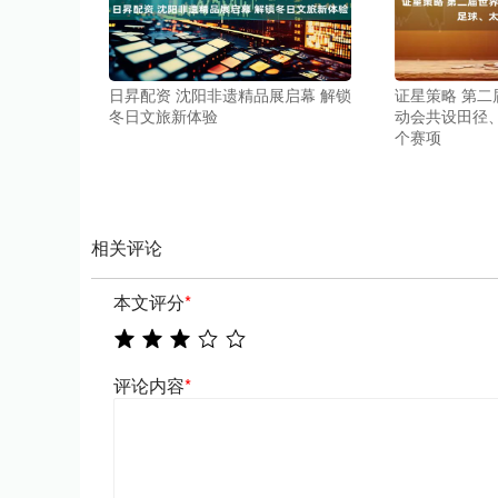
日昇配资 沈阳非遗精品展启幕 解锁
证星策略 第
冬日文旅新体验
动会共设田径、
个赛项
相关评论
本文评分
*
评论内容
*