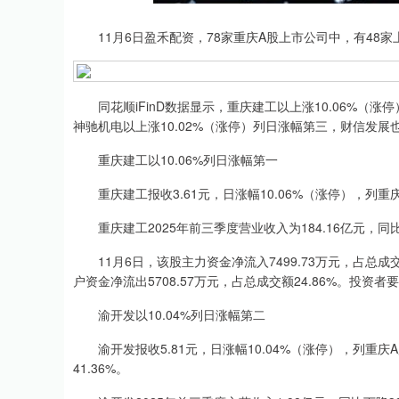
上证指数
3900.35
00
-0.01%
21.92
0.
11月6日盈禾配资，78家重庆A股上市公司中，有48家
同花顺iFinD数据显示，重庆建工以上涨10.06%（涨
神驰机电以上涨10.02%（涨停）列日涨幅第三，财信发展也以
重庆建工以10.06%列日涨幅第一
重庆建工报收3.61元，日涨幅10.06%（涨停），列重庆
重庆建工2025年前三季度营业收入为184.16亿元，同比
11月6日，该股主力资金净流入7499.73万元，占总成交额
户资金净流出5708.57万元，占总成交额24.86%。投资者
渝开发以10.04%列日涨幅第二
渝开发报收5.81元，日涨幅10.04%（涨停），列重庆
41.36%。