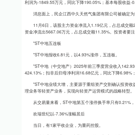
利润为-1849.55万元，同比下降190.05%；基本每股收益-0
消息面上，民企江西中久天然气集团有限公司被确定为财
11月6日，该股主力资金净流入1.19亿元，占总成交额23.
资金净流出5667.06万元，占总成交额11.35%。投资者要
*ST中地五连板
*ST中地报收6.81元，以4.93%涨停，五连板。
*ST中地（中交地产）2025年前三季度营业收入142.93
424.13%；扣非后归母净利润16.68亿元，同比下降6.98%
*ST中地业绩大增，主要源于重组资产交割确认投资收益
理业务等轻资产业务，实现向轻资产运营模式的战略转型。
从交易量来看，ST中地第五个涨停换手率只有0.21%
欢瑞世纪以-7.36%涨幅居后
当日，有1家平收企业，为重药控股。