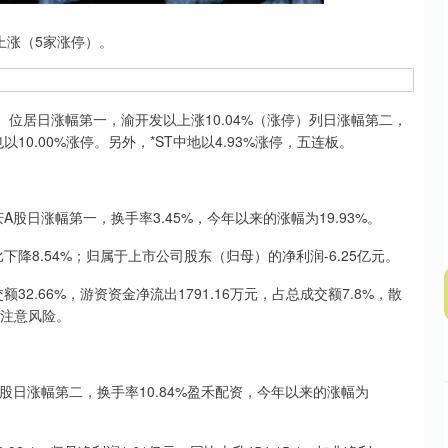
深证成指
14110.12
57%
-34.08
-0.24%
上涨（5家涨停）。
停）位居日涨幅第一，渝开发以上涨10.04%（涨停）列日涨幅第二，
10.00%涨停。另外，*ST中地以4.93%涨停，五连板。
A股日涨幅第一，换手率3.45%，今年以来的涨幅为19.93%。
下降8.54%；归属于上市公司股东（归母）的净利润-6.25亿元。
32.66%，游资资金净流出1791.16万元，占总成交额7.8%，散
要注意风险。
A股日涨幅第二，换手率10.84%盈禾配资，今年以来的涨幅为