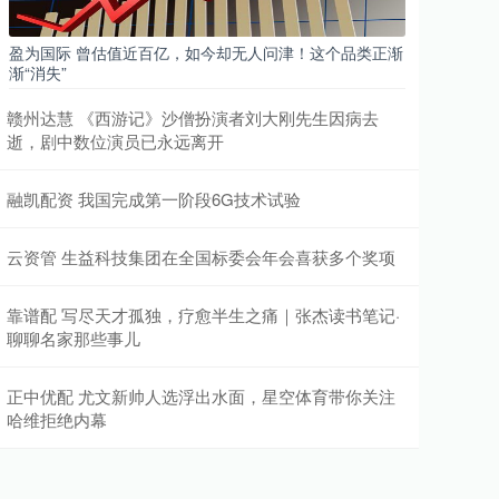
盈为国际 曾估值近百亿，如今却无人问津！这个品类正渐
渐“消失”
赣州达慧 《西游记》沙僧扮演者刘大刚先生因病去
逝，剧中数位演员已永远离开
融凯配资 我国完成第一阶段6G技术试验
云资管 生益科技集团在全国标委会年会喜获多个奖项
靠谱配 写尽天才孤独，疗愈半生之痛｜张杰读书笔记·
聊聊名家那些事儿
正中优配 尤文新帅人选浮出水面，星空体育带你关注
哈维拒绝内幕