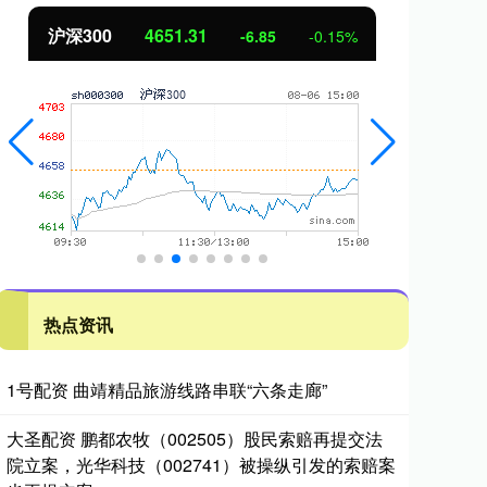
沪深300
4651.31
北
-6.85
-0.15%
热点资讯
1号配资 曲靖精品旅游线路串联“六条走廊”
大圣配资 鹏都农牧（002505）股民索赔再提交法
院立案，光华科技（002741）被操纵引发的索赔案