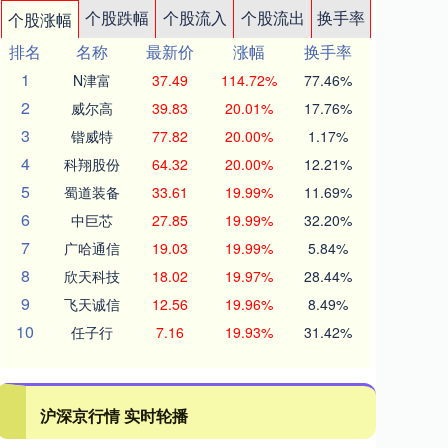
个股跌幅
个股流入
个股流出
换手率
个股涨幅
排名
名称
最新价
涨幅
换手率
1
N津富
37.49
114.72%
77.46%
2
威尔高
39.83
20.01%
17.76%
3
锴威特
77.82
20.00%
1.17%
4
科翔股份
64.32
20.00%
12.21%
5
蜀道装备
33.61
19.99%
11.69%
6
中巨芯
27.85
19.99%
32.20%
7
广哈通信
19.03
19.99%
5.84%
8
欣天科技
18.02
19.97%
28.44%
9
飞天诚信
12.56
19.96%
8.49%
10
任子行
7.16
19.93%
31.42%
沪深京行情 实时轮播