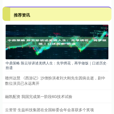
推荐资讯
中鼎策略 陈云珍讲述羌绣人生：先学绣花，再学做饭｜口述历史·
拾遗
赣州达慧 《西游记》沙僧扮演者刘大刚先生因病去逝，剧中
数位演员已永远离开
融凯配资 我国完成第一阶段6G技术试验
云资管 生益科技集团在全国标委会年会喜获多个奖项