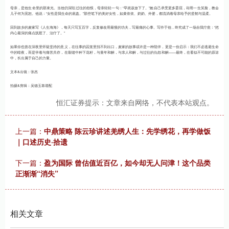
母亲，是他生命里的那束光。当他仍深陷过往的怨恨，母亲轻轻一句：“早就该放下了。”她自己承受更多委屈，却用一生笑脸，教会
儿子何为宽恕。他说：“女性是我生命的底盘。”那些笔下的美好女性，如黄依依、奶奶、外婆，都流淌着母亲给予的坚韧与温柔。
回到故乡的麦家写《人生海海》，每天只写五百字，反复修改用最慢的功夫，写最痛的心事。写作于他，终究成了一场自我疗愈：“把
内心最深的痛点抚慰了、治疗了。”
如果你也曾在深夜里怀疑坚持的意义，在往事的囚笼里找不到出口，麦家的故事或许是一种陪伴，更是一份启示：我们不必逃避生命
中的暗夜，而是学着与痛苦共存，在裂缝中种下花籽，与童年和解，与亲人和解，与过往的仇怨和解——最终，在看似不可能的原谅
中，长出属于自己的力量。
文本&出镜：张杰
拍摄&剪辑：吴德玉靠谱配
恒汇证券提示：文章来自网络，不代表本站观点。
上一篇：
中鼎策略 陈云珍讲述羌绣人生：先学绣花，再学做饭
｜口述历史·拾遗
下一篇：
盈为国际 曾估值近百亿，如今却无人问津！这个品类
正渐渐“消失”
相关文章