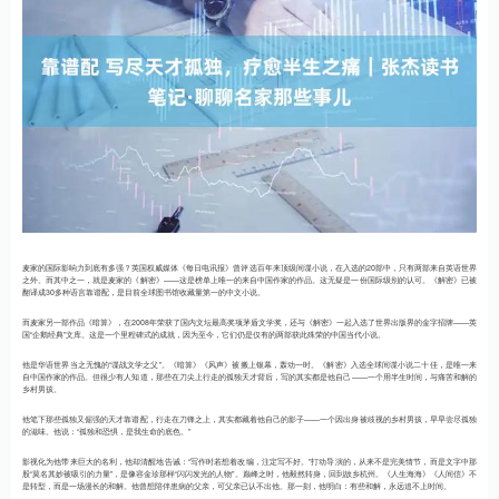
麦家的国际影响力到底有多强？英国权威媒体《每日电讯报》曾评选百年来顶级间谍小说，在入选的20部中，只有两部来自英语世界
之外。而其中之一，就是麦家的《解密》——这是榜单上唯一的来自中国作家的作品。这无疑是一份国际级别的认可。《解密》已被
翻译成30多种语言靠谱配，是目前全球图书馆收藏量第一的中文小说。
而麦家另一部作品《暗算》，在2008年荣获了国内文坛最高奖项茅盾文学奖，还与《解密》一起入选了世界出版界的金字招牌——英
国“企鹅经典”文库。这是一个里程碑式的成就，因为至今，它们仍是仅有的两部获此殊荣的中国当代小说。
他是华语世界当之无愧的“谍战文学之父”。《暗算》《风声》被搬上银幕，轰动一时。《解密》入选全球间谍小说二十佳，是唯一来
自中国作家的作品。但很少有人知道，那些在刀尖上行走的孤独天才背后，写的其实都是他自己——一个用半生时间，与痛苦和解的
乡村男孩。
他笔下那些孤独又倔强的天才靠谱配，行走在刀锋之上，其实都藏着他自己的影子——一个因出身被歧视的乡村男孩，早早尝尽孤独
的滋味。他说：“孤独和恐惧，是我生命的底色。”
影视化为他带来巨大的名利，他却清醒地告诫：“写作时若想着改编，注定写不好。”打动导演的，从来不是完美情节，而是文字中那
股“莫名其妙被吸引的力量”，是像容金珍那样“闪闪发光的人物”。巅峰之时，他毅然转身，回到故乡杭州。《人生海海》《人间信》不
是转型，而是一场漫长的和解。他曾想陪伴患病的父亲，可父亲已认不出他。那一刻，他明白：有些和解，永远追不上时间。