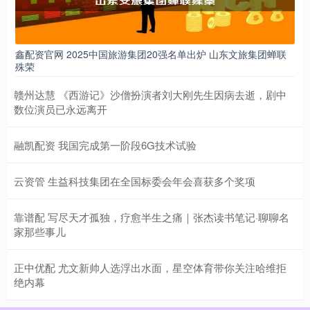
鑫配资官网 2025中国旅游集团20强名单出炉 山东文旅集团蝉联
殊荣
赣州达慧 《西游记》沙僧扮演者刘大刚先生因病去逝，剧中
数位演员已永远离开
融凯配资 我国完成第一阶段6G技术试验
云资管 生益科技集团在全国标委会年会喜获多个奖项
靠谱配 写尽天才孤独，疗愈半生之痛｜张杰读书笔记·聊聊名
家那些事儿
正中优配 尤文新帅人选浮出水面，星空体育带你关注哈维拒
绝内幕