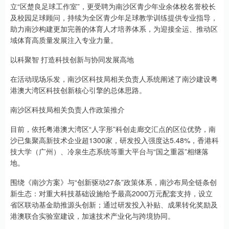
立“区楚良足球工作室”，更受聘为南沙区青少年业余体校名誉校长
及校园足球顾问，持续为全区青少年足球教学训练提供专业指导，
助力南沙构建更加完善的体育人才培养体系，为迎接全运、推动区
域体育高质量发展注入专业力量。
以科聚智 打造科技创新与协同发展高地
在活动现场乐发，南沙区科技局相关负责人系统阐述了南沙建设粤
港澳大湾区科技创新核心引擎的总体思路。
南沙区科技局相关负责人作政策推介
目前，依托粤港澳大湾区“人字形”科创走廊交汇点的区位优势，南
沙已集聚高新技术企业超1300家，研发投入强度达5.48%，香港科
技大学（广州）、冷泉生态系统等重大平台与“国之重器”相继落
地。
围绕《南沙方案》与“创新驱动27条”政策体系，南沙布局全链条创
新生态：对重大科技基础设施给予最高2000万元配套支持，设立
省区联动基金助推源头创新；通过研发投入补贴、成果转化奖励及
港澳联合实验室建设，加速技术产业化与跨境协同。