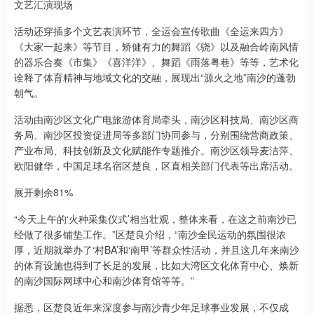
文艺汇演现场
活动还穿插多个文艺表演环节，全运会宣传歌曲《全运来四方》
《大家一起来》等节目，矫健有力的舞蹈《骁》以及融合岭南风情
的器乐合奏《市集》《喜洋洋》、舞蹈《雨落粤巷》等等，艺术化
诠释了体育精神与地域文化的交融，展现出“源火之地”南沙的蓬勃
朝气。
活动由南沙区文化广电旅游体育局牵头，南沙区科技局、南沙区商
务局、南沙区投资促进局等多部门协同参与，分别围绕营商政策、
产业布局、科技创新及文化赋能作专题推介。南沙区领导麦洁萍、
欧阳健华，中国足球名宿区楚良，区直相关部门代表等出席活动。
展开剩余81%
“今天上午的‘火种采集仪式’相当壮观，整体来看，在这之前南沙已
经做了很多铺垫工作。”区楚良介绍，“南沙全民运动的氛围很浓
厚，近期就举办了‘村BA’和‘南甲’等群众性活动，并且这几年来南沙
的体育设施也得到了长足的发展，比如大湾区文化体育中心、焕新
的南沙国际网球中心和南沙体育馆等等。”
据悉，区楚良近年来深度参与南沙青少年足球事业发展，不仅成