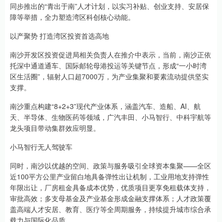
同步推出的“青出于南”人才计划，以实习补贴、创业支持、安居保
障等举措，全力塑造湾区科创核心动能。
以产聚势 打造湾区投资首选高地
南沙开发区投资促进局相关负责人在推介中表示，当前，南沙正依
托深中通道通车、国际邮轮母港投运等关键节点，形成“一小时湾
区生活圈”，辐射人口超7000万，为产业集聚和要素流动提供坚实
支撑。
南沙重点构建“8+2+3”现代产业体系，涵盖汽车、造船、AI、航
天、半导体、生物医药等领域，广汽丰田、小马智行、中科宇航等
龙头项目带动集群效应明显。
小马智行无人驾驶车
同时，南沙以优越的空间、政策与服务吸引全球资本集聚——全区
近100平方公里产业留白地具备弹性出让机制，工业用地支持弹性
年限出让，厂房租金具备成本优势，优质项目更享免租载体支持，
审批高效；多支母基金及产业基金形成金融支撑体系；人才政策覆
盖高端人才安居、教育、医疗等全周期服务，持续提升城市综合承
载力与国际化品质。