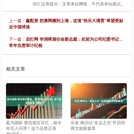
恒汇证券提示：文章来自网络，不代表本站观点。
上一篇：
鑫配资 把澳网搬到上海，这项“快乐大满贯”希望更贴
近中国球迷
下一篇：
启灯网 华润啤酒任命新总裁：此前为公司纪委书记，
常年负责审计纪检
相关文章
盈为国际 曾估值近百亿，如今
乐发 南沙以“全运之光”开启招
却无人问津！这个品类正渐
商文旅新篇章
渐“消失”