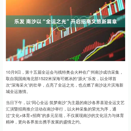
10月9日，第十五届全运会与残特奥会火种在广州南沙成功采集，
取自我国南海北部1522米深海可燃冰的“源火”乐发，以全球首
次“深海采火”的壮举，点亮了全运之光，也点燃了南沙这片滨海新
城全运激情。
当日下午，以“同心全运·筑梦南沙”为主题的南沙各界喜迎全运文艺
汇演暨招商推介活动在南沙举行，以火种采集的荣光为序，通
过“文化+体育+招商”的多元呈现，不仅展现南沙的文化活力与体育
精神，更向各界发出携手发展的盛情之约。