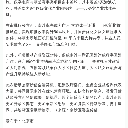
旅、数字电商与演艺赛事类项目集中签约，其中涵盖4家港澳机
构，并首次为8个区级文化产业园授牌，进一步夯实产业载体基
础。
在审批服务方面，南沙率先成为广州“文旅体一证通——穗演通”首
批试点，实现审批效率提升50%以上，并同步优化文网文证照准入
条件，将演出场地面积门槛降至100平方米且支持共享，从业人员
要求放宽至5人，显著降低市场准入门槛。
此外，积极推动产业资源对接，促成南沙与腾讯互娱达成数字互娱
合作，联合9家企业签约南沙湾旅游度假区项目，并依托人才政策
加大对影视、直播等领域创作人才的扶持力度，为区域文旅融合与
产业升级持续注入新动能。
此次活动是南沙借全运契机，汇聚政府部门、重点企业及各界代表
力量，共同展示南沙在优化营商环境、加快文旅体融合、激发开放
动能等方面的新成果、新机遇。以全运盛会为新的起点，南沙正以
更加开放的姿态、更加创新的思维、更加务实的行动乐发，携手世
界，共绘湾区发展新篇章。（来源：南沙区委宣传部）
发布于：北京市