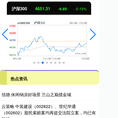
沪深300
4651.31
北
-6.85
-0.15%
热点资讯
信德 休闲纳凉好场景 兰山之巅揽金城
云策略 中装建设（002822）、世纪华通
（002602）股民索赔案均再提交法院立案，均已有