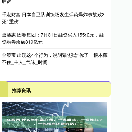
胜诉
千宏财富 日本自卫队训练场发生弹药爆炸事故致3
死1重伤
盈鑫惠 因赛集团：7月31日融资买入155亿元，融
资融券余额319亿元
金策宝 出现这4个行为，说明猫“想念”你了，根本藏
不住_主人_气味_时间
推荐资讯