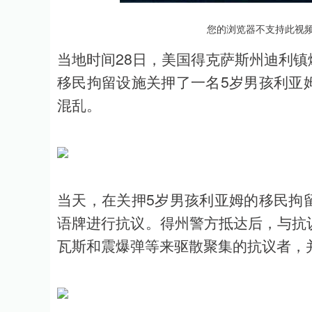
上证指数
3900.35
00
-0.01%
21.92
0.
您的浏览器不支持此视
当地时间28日，美国得克萨斯州迪利
移民拘留设施关押了一名5岁男孩利亚
混乱。
当天，在关押5岁男孩利亚姆的移民拘
语牌进行抗议。得州警方抵达后，与抗
瓦斯和震爆弹等来驱散聚集的抗议者，