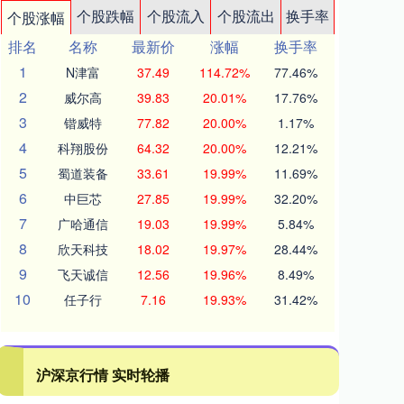
个股跌幅
个股流入
个股流出
换手率
个股涨幅
排名
名称
最新价
涨幅
换手率
1
N津富
37.49
114.72%
77.46%
2
威尔高
39.83
20.01%
17.76%
3
锴威特
77.82
20.00%
1.17%
4
科翔股份
64.32
20.00%
12.21%
5
蜀道装备
33.61
19.99%
11.69%
6
中巨芯
27.85
19.99%
32.20%
7
广哈通信
19.03
19.99%
5.84%
8
欣天科技
18.02
19.97%
28.44%
9
飞天诚信
12.56
19.96%
8.49%
10
任子行
7.16
19.93%
31.42%
沪深京行情 实时轮播