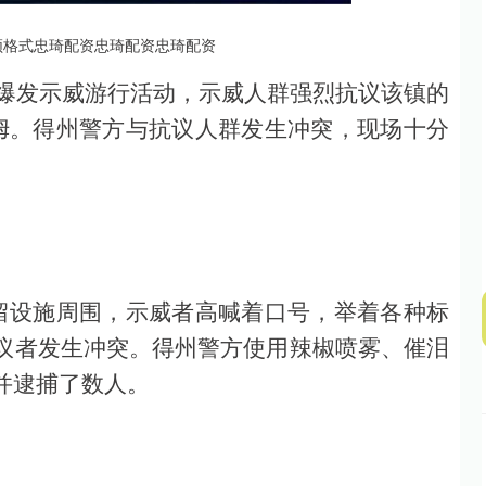
深证成指
14110.12
57%
-34.08
-0.24%
频格式忠琦配资忠琦配资忠琦配资
镇爆发示威游行活动，示威人群强烈抗议该镇的
姆。得州警方与抗议人群发生冲突，现场十分
留设施周围，示威者高喊着口号，举着各种标
议者发生冲突。得州警方使用辣椒喷雾、催泪
并逮捕了数人。