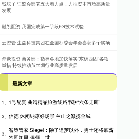
钱坛子 证监会部署五大着力点，力推资本市场高质量
发展
融凯配资 我国完成第一阶段6G技术试验
云资管 生益科技集团在全国标委会年会喜获多个奖项
鼎豪投资 商务部：指导各地加快落实“东绸西固”各项
举措 持续推动茧丝绸行业高质量发展
最新文章
1号配资 曲靖精品旅游线路串联“六条走廊”
1、
信德 休闲纳凉好场景 兰山之巅揽金城
2、
智策管家 Siegel：除了追梦以外，勇士还将底薪
3、
签回加里-佩顿二世