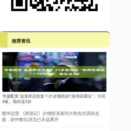
推荐资讯
华盛配资 追涨停总吃套？21岁股民的“涨停回调法”：10天
8板，稳在这3步
赣州达慧 《西游记》沙僧扮演者刘大刚先生因病去
逝，剧中数位演员已永远离开