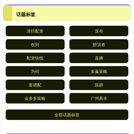
话题标签
泽巨配资
宣布
收到
扮演者
配资快线
直播
为何
多赢策略
靠谱配
陈妍
金多多策略
广州典丰
全部话题标签