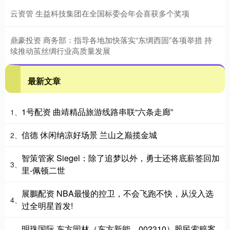
云资管 生益科技集团在全国标委会年会喜获多个奖项
鼎豪投资 商务部：指导各地加快落实“东绸西固”各项举措 持
续推动茧丝绸行业高质量发展
最新文章
1号配资 曲靖精品旅游线路串联“六条走廊”
1、
信德 休闲纳凉好场景 兰山之巅揽金城
2、
智策管家 Siegel：除了追梦以外，勇士还将底薪签回加
3、
里-佩顿二世
展鵬配资 NBA最慢的控卫，不会飞跑不快，从没入选
4、
过全明星首发!
明珠国际 东方园林（东方新能，002310）股民索赔案