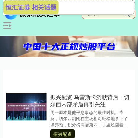
恒汇证券 相关话题
振兴配资 马雷斯卡沉默背后：切
尔西内部矛盾再引关注
周一原本是他平息事态的最佳时机。毕
竟，切尔西刚刚在主场相对轻松地拿下了
埃弗顿，积分榜高居第四，手里还攥着世
俱杯的冠军奖杯。然而，这位意大利人并
振兴配资
没有选择握手言和振....